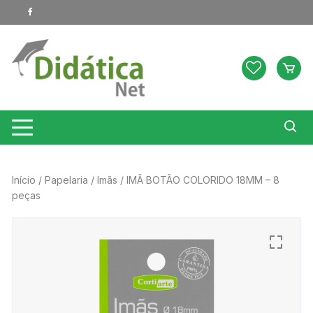
Pular
para
o
conteúdo
Início
/
Papelaria
/
Imãs
/ IMÃ BOTÃO COLORIDO 18MM – 8
peças