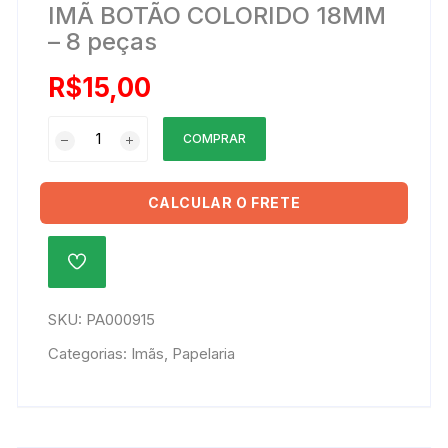
IMÃ BOTÃO COLORIDO 18MM
– 8 peças
R$
15,00
IMÃ
COMPRAR
BOTÃO
COLORIDO
18MM
CALCULAR O FRETE
-
8
ADICIONAR
peças
À
quantidade
LISTA
DE
SKU:
PA000915
DESEJOS
Categorias:
Imãs
,
Papelaria