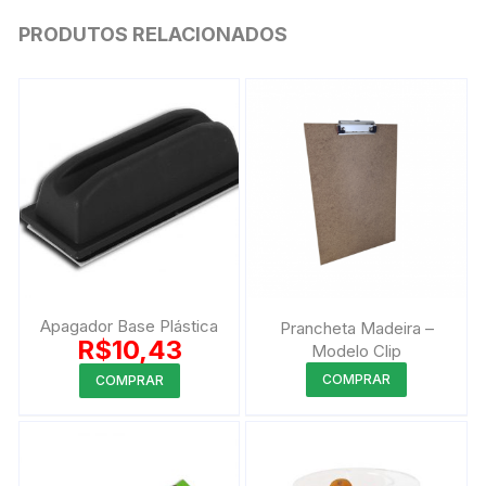
PRODUTOS RELACIONADOS
Apagador Base Plástica
Prancheta Madeira –
R$
10,43
Modelo Clip
Este
COMPRAR
COMPRAR
produto
tem
várias
variantes.