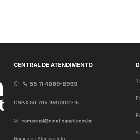
CENTRAL DE ATENDIMENTO
D
T
55 11 4069-8999
P
CNPJ: 50.795.198/0001-15
Po
comercial@didaticanet.com.br
Á
Horário de Atendimento: