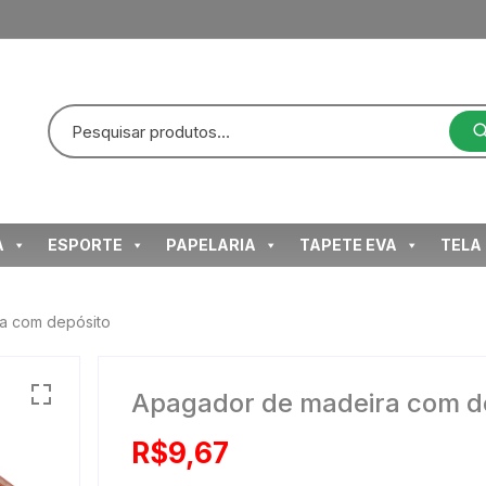
A
ESPORTE
PAPELARIA
TAPETE EVA
TELA
a com depósito
Apagador de madeira com d
R$
9,67