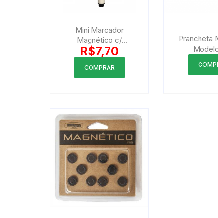
Mini Marcador
Prancheta 
Magnético c/
R$
7,70
Modelo
Apagador para Quadro
Branco
COMP
COMPRAR