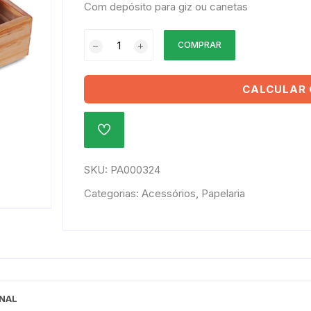
Com depósito para giz ou canetas
Apagador
COMPRAR
de
madeira
com
CALCULAR 
depósito
quantidade
ADICIONAR
À
LISTA
DE
SKU:
PA000324
DESEJOS
Categorias:
Acessórios
,
Papelaria
NAL