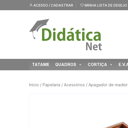
Pular
ACESSO / CADASTRAR
MINHA LISTA DE DESEJO
para
o
conteúdo
TATAME
QUADROS
CORTIÇA
E.V.
Início
/
Papelaria
/
Acessórios
/ Apagador de madeir