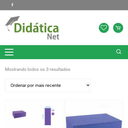
Pular
para
o
conteúdo
Classificado
Mostrando todos os 3 resultados
por
mais
recente