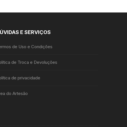
escolhidas
na
página
do
produto
ÚVIDAS E SERVIÇOS
ermos de Uso e Condições
olítica de Troca e Devoluções
lítica de privacidade
rea do Artesão