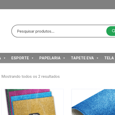
A
ESPORTE
PAPELARIA
TAPETE EVA
TELA
Classificado
Mostrando todos os 2 resultados
por
mais
recente