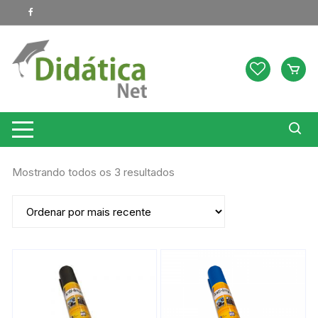
Pular
para
o
conteúdo
Classificado
Mostrando todos os 3 resultados
por
mais
recente