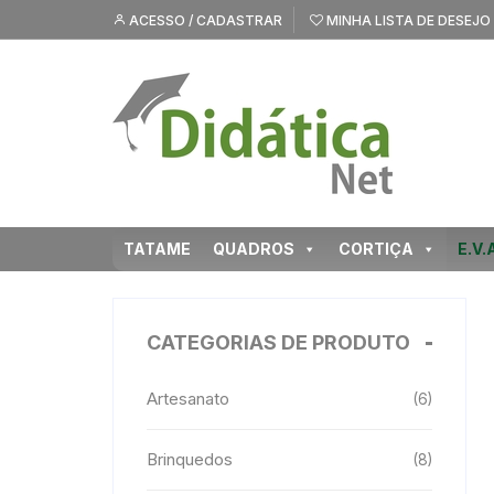
Pular
ACESSO / CADASTRAR
MINHA LISTA DE DESEJO
para
o
conteúdo
TATAME
QUADROS
CORTIÇA
E.V.
CATEGORIAS DE PRODUTO
Artesanato
(6)
Brinquedos
(8)