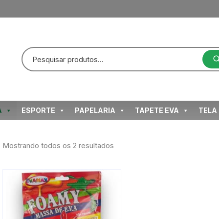
A
ESPORTE
PAPELARIA
TAPETE EVA
TELA
Classificado
Mostrando todos os 2 resultados
por
mais
recente