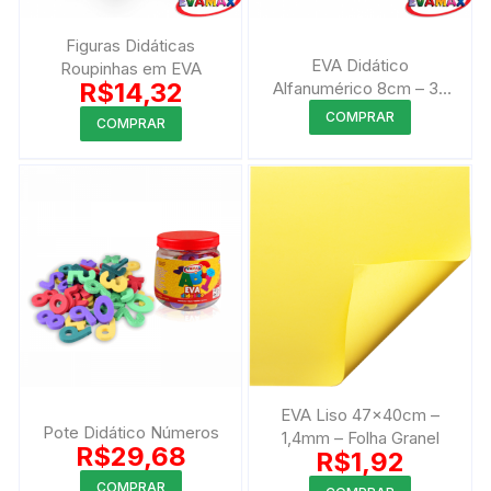
Figuras Didáticas
EVA Didático
Roupinhas em EVA
R$
14,32
Alfanumérico 8cm – 36
peças
Este
COMPRAR
COMPRAR
produto
tem
várias
variantes.
As
opções
podem
ser
escolhida
na
página
EVA Liso 47x40cm –
do
Pote Didático Números
1,4mm – Folha Granel
R$
29,68
produto
R$
1,92
Este
COMPRAR