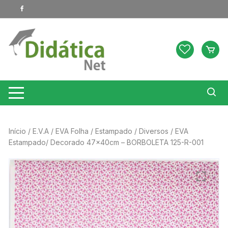
Pular
para
o
conteúdo
Início
/
E.V.A
/
EVA Folha
/
Estampado
/
Diversos
/ EVA
Estampado/ Decorado 47x40cm – BORBOLETA 125-R-001