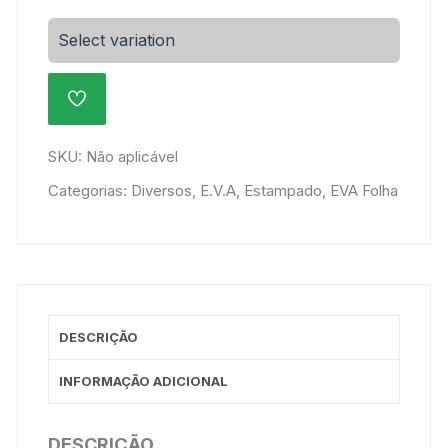
Decorado
47x40cm
Select variation
-
BORBOLETA
ADICIONAR
125-
À
R-
LISTA
DE
001
SKU:
Não aplicável
DESEJOS
quantidade
Categorias:
Diversos
,
E.V.A
,
Estampado
,
EVA Folha
DESCRIÇÃO
INFORMAÇÃO ADICIONAL
DESCRIÇÃO