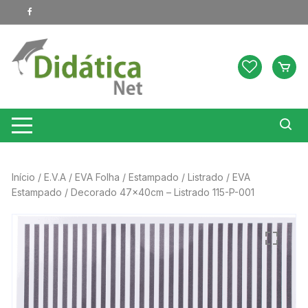
Pular
para
o
conteúdo
Início
/
E.V.A
/
EVA Folha
/
Estampado
/
Listrado
/ EVA
Estampado / Decorado 47x40cm – Listrado 115-P-001