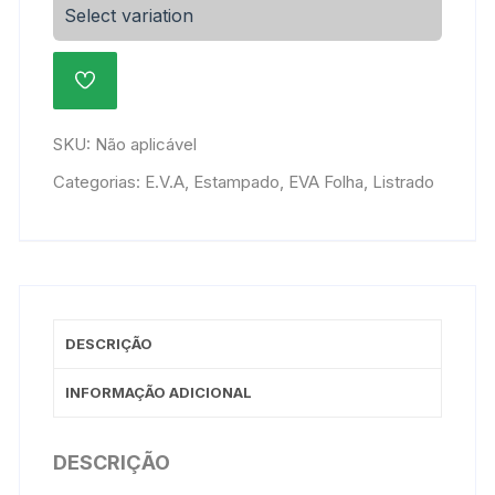
Decorado
Select variation
47x40cm
-
ADICIONAR
Listrado
À
115-
LISTA
DE
P-
SKU:
Não aplicável
DESEJOS
001
Categorias:
E.V.A
,
Estampado
,
EVA Folha
,
Listrado
quantidade
DESCRIÇÃO
INFORMAÇÃO ADICIONAL
DESCRIÇÃO