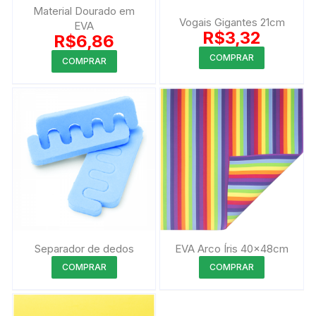
Material Dourado em
Vogais Gigantes 21cm
EVA
R$
3,32
R$
6,86
Este
COMPRAR
COMPRAR
produto
tem
várias
variantes.
As
opções
podem
ser
escolhidas
na
página
Separador de dedos
EVA Arco Íris 40x48cm
do
Este
Este
COMPRAR
COMPRAR
produto
produto
produto
tem
tem
várias
várias