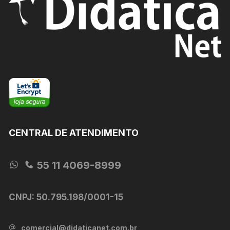
ser
escolhidas
na
página
do
produto
CENTRAL DE ATENDIMENTO
55 11 4069-8999
CNPJ: 50.795.198/0001-15
comercial@didaticanet.com.br