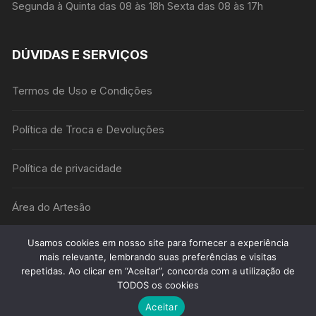
Segunda à Quinta das 08 às 18h Sexta das 08 às 17h
DÚVIDAS E SERVIÇOS
Termos de Uso e Condições
Política de Troca e Devoluções
Política de privacidade
Área do Artesão
Usamos cookies em nosso site para fornecer a experiência
mais relevante, lembrando suas preferências e visitas
repetidas. Ao clicar em “Aceitar”, concorda com a utilização de
TODOS os cookies
Podemos te ajudar?
Didática Net - Todos os Direitos Reservados Desenvolvido
por Adesse MKT Digital
Aceitar