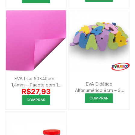
EVA Liso 60x40cm –
EVA Didático
1,4mm – Pacote com 10
R$
27,93
Alfanumérico 8cm – 36
peças
peças
Este
Este
COMPRAR
COMPRAR
produto
produto
tem
tem
várias
várias
variantes.
variantes.
As
As