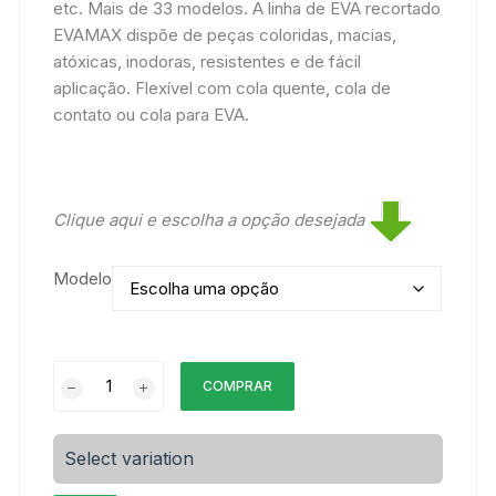
etc. Mais de 33 modelos. A linha de EVA recortado
EVAMAX dispõe de peças coloridas, macias,
atóxicas, inodoras, resistentes e de fácil
aplicação. Flexível com cola quente, cola de
contato ou cola para EVA.
Clique aqui e escolha a opção desejada
Modelo
EVA
COMPRAR
Recortado
Aplique
quantidade
Select variation