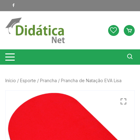
Pular
para
o
conteúdo
Início
/
Esporte
/
Prancha
/ Prancha de Natação EVA Lisa