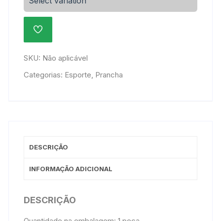
Select variation
Lisa
quantidade
ADICIONAR
À
LISTA
DE
SKU:
Não aplicável
DESEJOS
Categorias:
Esporte
,
Prancha
DESCRIÇÃO
INFORMAÇÃO ADICIONAL
DESCRIÇÃO
Quantidade na embalagem: 1 peça.