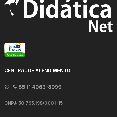
ser
ser
escolhidas
escolhida
na
na
página
página
do
do
produto
produto
CENTRAL DE ATENDIMENTO
55 11 4069-8999
CNPJ: 50.795.198/0001-15