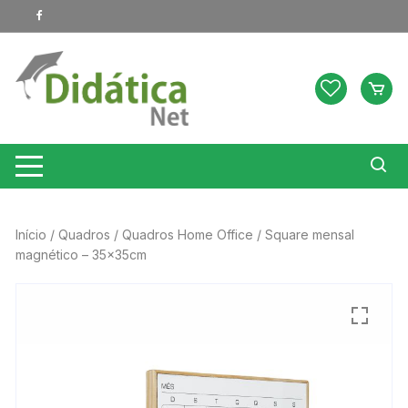
Pular
para
o
conteúdo
Início
/
Quadros
/
Quadros Home Office
/ Square mensal
magnético – 35x35cm