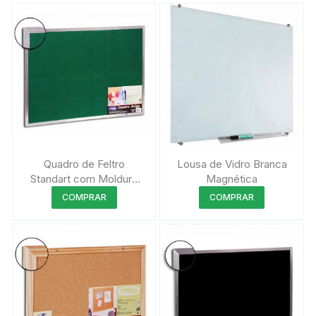
Quadro de Feltro
Lousa de Vidro Branca
Standart com Moldura
Magnética
de Alumínio
Este
Este
COMPRAR
COMPRAR
produto
produto
tem
tem
várias
várias
variantes.
variantes.
As
As
opções
opções
podem
podem