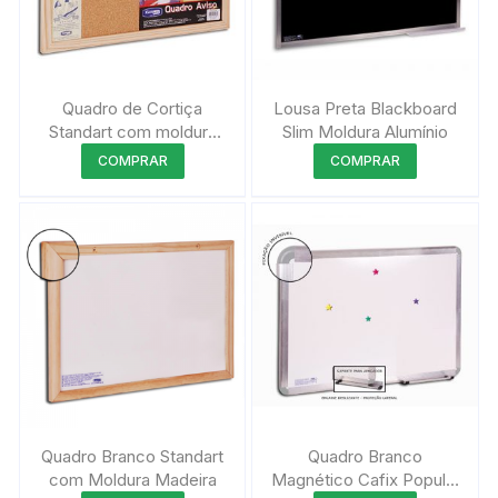
ser
ser
escolhidas
escolhida
na
na
página
página
Quadro de Cortiça
Lousa Preta Blackboard
do
do
Standart com moldura
Slim Moldura Alumínio
produto
produto
de madeira
Este
Este
COMPRAR
COMPRAR
produto
produto
tem
tem
várias
várias
variantes.
variantes.
As
As
opções
opções
podem
podem
ser
ser
escolhidas
escolhida
na
na
página
página
Quadro Branco Standart
Quadro Branco
do
do
com Moldura Madeira
Magnético Cafix Popular