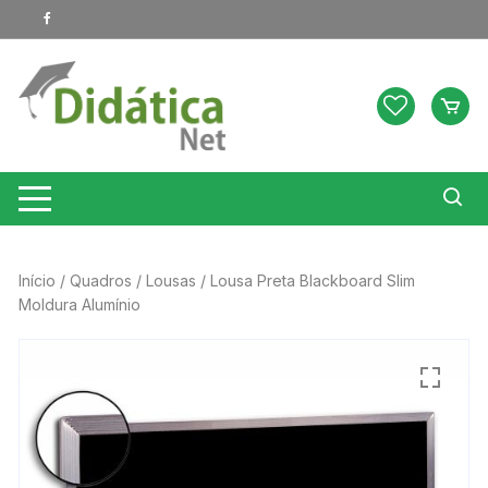
Pular
para
o
conteúdo
Início
/
Quadros
/
Lousas
/ Lousa Preta Blackboard Slim
Moldura Alumínio