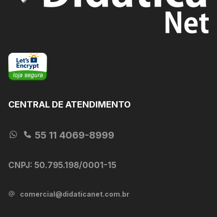
na
na
página
página
do
do
produto
produto
CENTRAL DE ATENDIMENTO
55 11 4069-8999
CNPJ: 50.795.198/0001-15
comercial@didaticanet.com.br