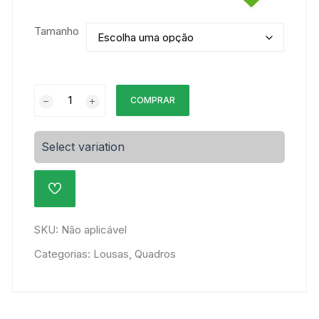
Tamanho
Lousa
COMPRAR
Preta
Blackboard
Slim
Select variation
Moldura
Alumínio
ADICIONAR
quantidade
À
LISTA
DE
SKU:
Não aplicável
DESEJOS
Categorias:
Lousas
,
Quadros