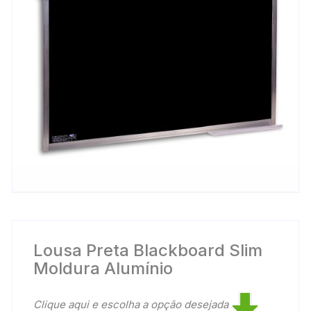
Lousa Preta Blackboard Slim
Moldura Alumínio
Clique aqui e escolha a opção desejada