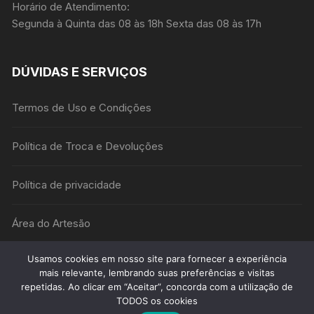
Horário de Atendimento:
Segunda à Quinta das 08 às 18h Sexta das 08 às 17h
DÚVIDAS E SERVIÇOS
Termos de Uso e Condições
Política de Troca e Devoluções
Política de privacidade
Área do Artesão
Usamos cookies em nosso site para fornecer a experiência
mais relevante, lembrando suas preferências e visitas
repetidas. Ao clicar em “Aceitar”, concorda com a utilização de
TODOS os cookies
Podemos te ajudar?
Didática Net - Todos os Direitos Reservados Desenvolvido