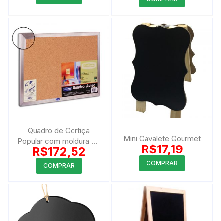
produto
tem
várias
variantes.
As
opções
podem
ser
escolhidas
na
página
Quadro de Cortiça
do
Mini Cavalete Gourmet
Popular com moldura de
R$
17,19
produto
R$
172,52
alumínio
Este
COMPRAR
COMPRAR
produto
tem
várias
variantes.
As