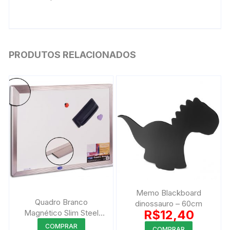
PRODUTOS RELACIONADOS
Memo Blackboard
Quadro Branco
dinossauro – 60cm
R$
12,40
Magnético Slim Steel
Moldura Alumínio
Este
COMPRAR
COMPRAR