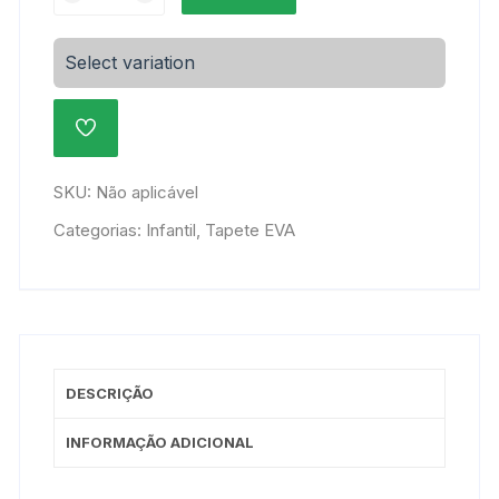
Borracha
EVA
Skip
Select variation
Hop
Colorido
ADICIONAR
quantidade
À
LISTA
DE
SKU:
Não aplicável
DESEJOS
Categorias:
Infantil
,
Tapete EVA
DESCRIÇÃO
INFORMAÇÃO ADICIONAL