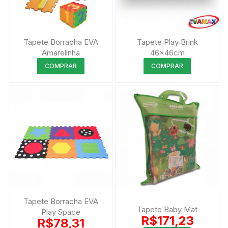
ser
ser
escolhidas
escolhida
na
na
página
página
Tapete Borracha EVA
Tapete Play Brink
do
do
Amarelinha
46x46cm
produto
produto
Este
Este
COMPRAR
COMPRAR
produto
produto
tem
tem
várias
várias
variantes.
variantes.
As
As
opções
opções
podem
podem
ser
ser
escolhidas
escolhida
na
na
página
página
Tapete Borracha EVA
Tapete Baby Mat
do
do
Play Space
R$
171,23
R$
78,31
produto
produto