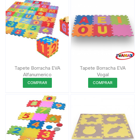
Tapete Borracha EVA
Tapete Borracha EVA
Alfanumerico
Vogal
Este
Este
COMPRAR
COMPRAR
produto
produto
tem
tem
várias
várias
variantes.
variantes.
As
As
opções
opções
podem
podem