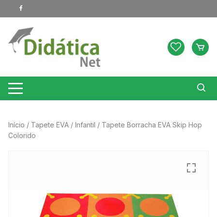
Pular
para
o
conteúdo
Início
/
Tapete EVA
/
Infantil
/ Tapete Borracha EVA Skip Hop
Colorido