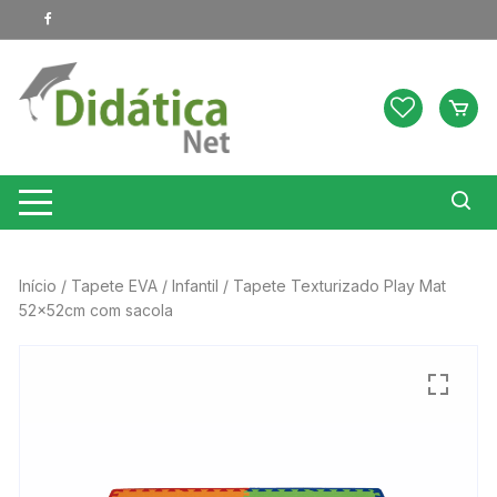
Pular
para
o
conteúdo
Início
/
Tapete EVA
/
Infantil
/ Tapete Texturizado Play Mat
52x52cm com sacola