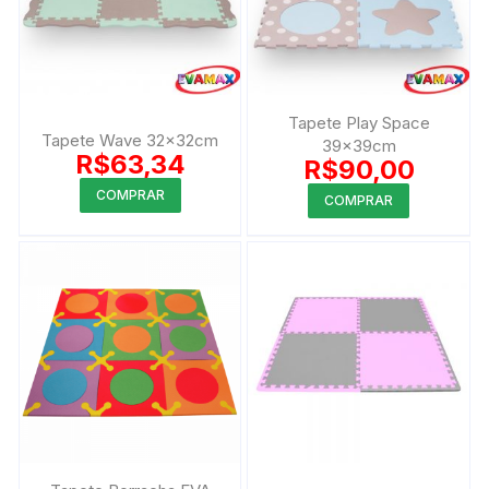
Tapete Play Space
Tapete Wave 32x32cm
39x39cm
R$
63,34
R$
90,00
Este
Este
COMPRAR
COMPRAR
produto
produto
tem
tem
várias
várias
variantes.
variantes.
As
As
opções
opções
podem
podem
ser
ser
escolhidas
escolhida
na
na
página
página