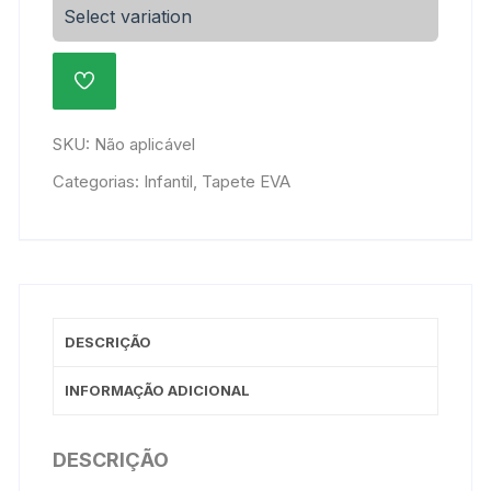
Mat
Select variation
52x52cm
com
ADICIONAR
sacola
À
quantidade
LISTA
DE
SKU:
Não aplicável
DESEJOS
Categorias:
Infantil
,
Tapete EVA
DESCRIÇÃO
INFORMAÇÃO ADICIONAL
DESCRIÇÃO