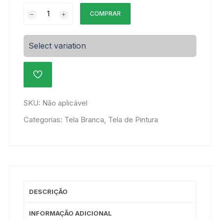
Tela
COMPRAR
de
pintura
1,8x2,2cm
Select variation
quantidade
ADICIONAR
À
LISTA
DE
SKU:
Não aplicável
DESEJOS
Categorias:
Tela Branca
,
Tela de Pintura
DESCRIÇÃO
INFORMAÇÃO ADICIONAL