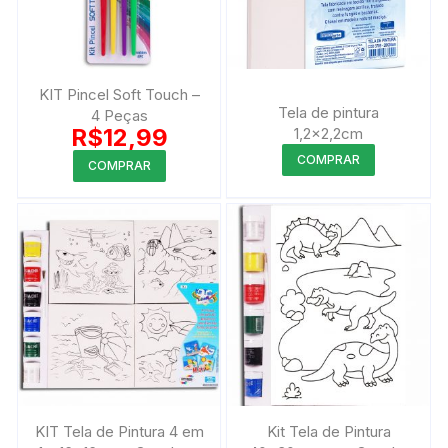
KIT Pincel Soft Touch –
Tela de pintura
4 Peças
R$
12,99
1,2×2,2cm
Este
COMPRAR
COMPRAR
produto
tem
várias
variantes.
As
opções
podem
ser
escolhida
na
página
KIT Tela de Pintura 4 em
Kit Tela de Pintura
do