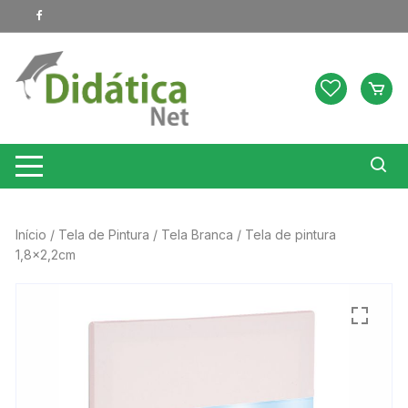
Pular
para
o
conteúdo
Início
/
Tela de Pintura
/
Tela Branca
/ Tela de pintura
1,8×2,2cm