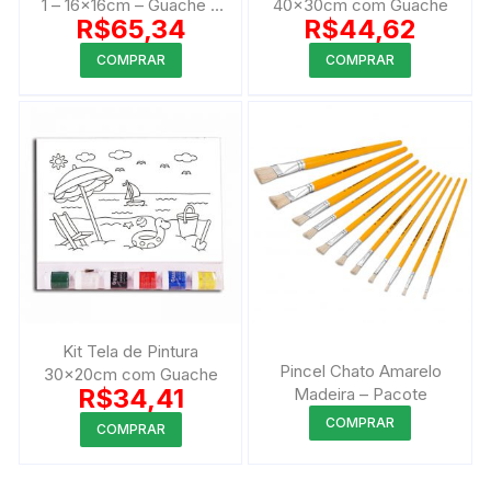
1 – 16x16cm – Guache e
40x30cm com Guache
produto
R$
65,34
R$
44,62
Pincel
Este
COMPRAR
COMPRAR
produto
tem
várias
variantes.
As
opções
podem
ser
escolhida
na
página
Kit Tela de Pintura
do
Pincel Chato Amarelo
30x20cm com Guache
R$
34,41
Madeira – Pacote
produto
Este
Este
COMPRAR
COMPRAR
produto
produto
tem
tem