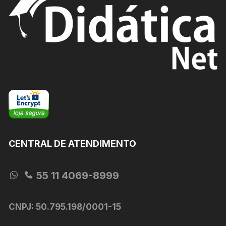
podem
ser
escolhidas
na
página
do
produto
CENTRAL DE ATENDIMENTO
55 11 4069-8999
CNPJ: 50.795.198/0001-15