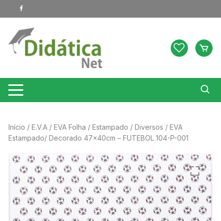
Pular
para
o
conteúdo
Início
/
E.V.A
/
EVA Folha
/
Estampado
/
Diversos
/ EVA
Estampado/ Decorado 47x40cm – FUTEBOL 104-P-001