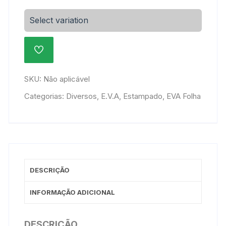
Decorado
47x40cm
Select variation
-
FUTEBOL
ADICIONAR
104-
À
P-
LISTA
DE
001
SKU:
Não aplicável
DESEJOS
quantidade
Categorias:
Diversos
,
E.V.A
,
Estampado
,
EVA Folha
DESCRIÇÃO
INFORMAÇÃO ADICIONAL
DESCRIÇÃO