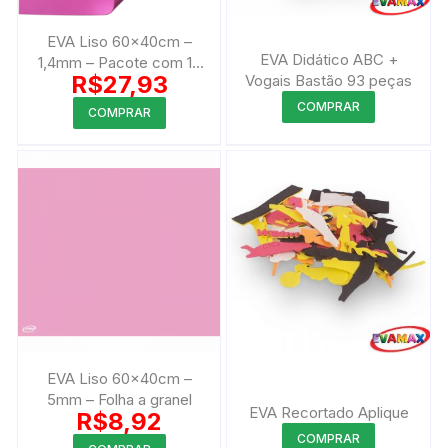
EVA Liso 60x40cm –
EVA Didático ABC +
1,4mm – Pacote com 10
R$
27,93
Vogais Bastão 93 peças
peças
Este
COMPRAR
COMPRAR
produto
tem
várias
variantes.
As
opções
podem
ser
escolhidas
na
página
EVA Liso 60x40cm –
do
5mm – Folha a granel
EVA Recortado Aplique
R$
8,92
produto
Este
COMPRAR
Este