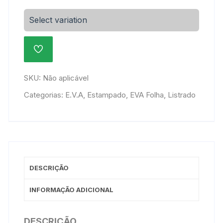
/
Decorado
Select variation
47x40cm
-
ADICIONAR
Listrado
À
115-
LISTA
DE
H-
SKU:
Não aplicável
DESEJOS
001
Categorias:
E.V.A
,
Estampado
,
EVA Folha
,
Listrado
quantidade
DESCRIÇÃO
INFORMAÇÃO ADICIONAL
DESCRIÇÃO