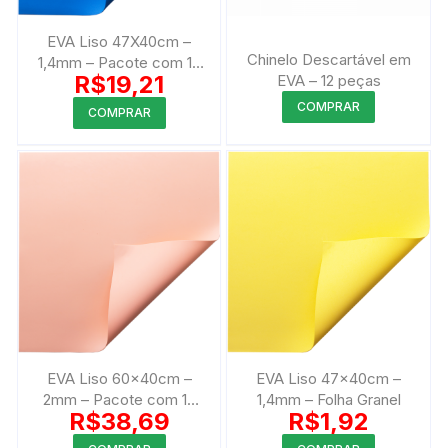
EVA Liso 47X40cm –
Chinelo Descartável em
1,4mm – Pacote com 10
R$
19,21
EVA – 12 peças
peças
Este
Este
COMPRAR
COMPRAR
produto
produto
tem
tem
várias
várias
variantes.
variantes.
As
As
opções
opções
podem
podem
ser
ser
escolhida
escolhidas
na
na
página
página
EVA Liso 60x40cm –
EVA Liso 47x40cm –
do
do
2mm – Pacote com 10
1,4mm – Folha Granel
produto
R$
38,69
R$
1,92
produto
Peças
Este
Este