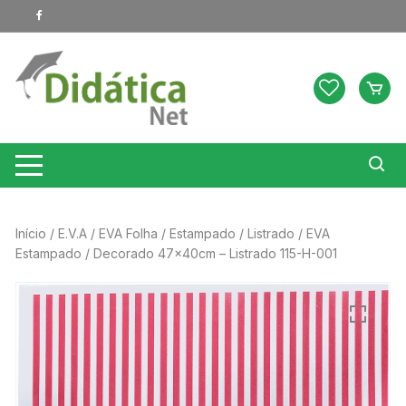
Pular
para
o
conteúdo
Início
/
E.V.A
/
EVA Folha
/
Estampado
/
Listrado
/ EVA
Estampado / Decorado 47x40cm – Listrado 115-H-001