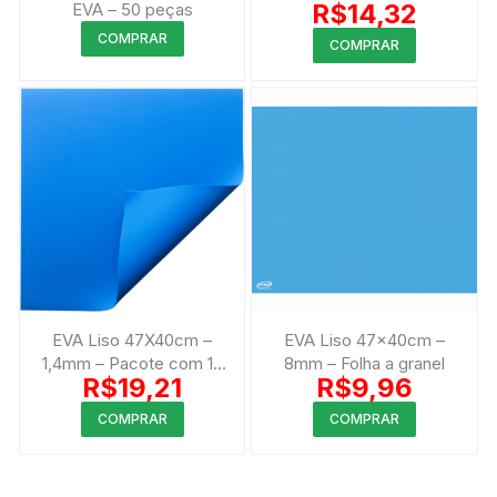
produto
R$
14,32
EVA – 50 peças
produto
Este
COMPRAR
COMPRAR
produto
tem
várias
variantes.
As
opções
podem
ser
escolhidas
na
página
EVA Liso 47X40cm –
EVA Liso 47x40cm –
do
1,4mm – Pacote com 10
8mm – Folha a granel
produto
R$
19,21
R$
9,96
peças
Este
Este
COMPRAR
COMPRAR
produto
produto
tem
tem
várias
várias