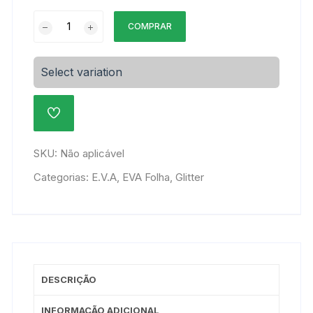
EVA
COMPRAR
Glitter
40x48cm
-
Select variation
Pacote
5
ADICIONAR
peças
À
quantidade
LISTA
DE
SKU:
Não aplicável
DESEJOS
Categorias:
E.V.A
,
EVA Folha
,
Glitter
DESCRIÇÃO
INFORMAÇÃO ADICIONAL