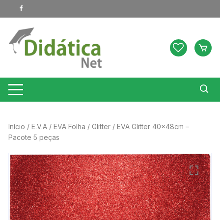
Pular
para
o
conteúdo
Início
/
E.V.A
/
EVA Folha
/
Glitter
/ EVA Glitter 40x48cm –
Pacote 5 peças