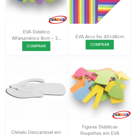
EVA Didático
EVA Arco Íris 40x48cm
Alfanumérico 8cm – 36
Este
peças
Este
COMPRAR
COMPRAR
produto
produto
tem
tem
várias
várias
variantes.
variantes.
As
As
opções
opções
podem
podem
ser
ser
escolhida
escolhidas
na
na
página
página
Figuras Didáticas
do
do
Chinelo Descartável em
Roupinhas em EVA