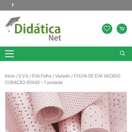
Pular
para
o
conteúdo
Início
/
E.V.A
/
EVA Folha
/
Vazado
/ FOLHA DE EVA VAZADO
CORAÇÃO 60X40 – 1 unidade