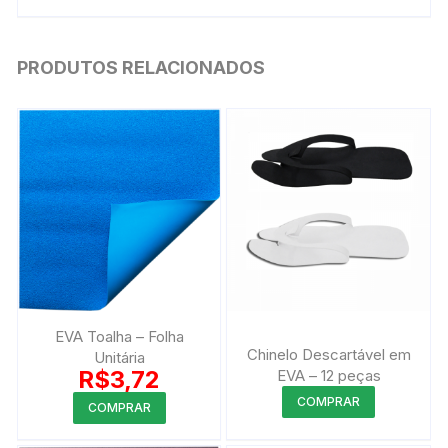
PRODUTOS RELACIONADOS
EVA Toalha – Folha
Chinelo Descartável em
Unitária
R$
3,72
EVA – 12 peças
Este
Este
COMPRAR
COMPRAR
produto
produto
tem