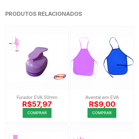
PRODUTOS RELACIONADOS
Furador EVA 50mm
Avental em EVA
R$
57,97
R$
9,00
Este
Este
COMPRAR
COMPRAR
produto
produto
tem
tem
várias
várias