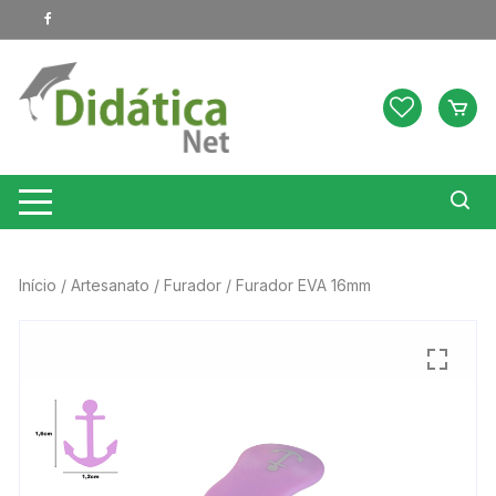
Pular
para
o
conteúdo
Início
/
Artesanato
/
Furador
/ Furador EVA 16mm