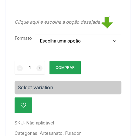
Clique aqui e escolha a opção desejada
Formato
Furador
COMPRAR
EVA
16mm
quantidade
Select variation
ADICIONAR
À
LISTA
DE
SKU:
Não aplicável
DESEJOS
Categorias:
Artesanato
,
Furador