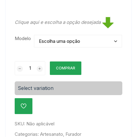
Clique aqui e escolha a opção desejada
Modelo
Furador
COMPRAR
EVA
38mm
quantidade
Select variation
ADICIONAR
À
LISTA
DE
SKU:
Não aplicável
DESEJOS
Categorias:
Artesanato
,
Furador