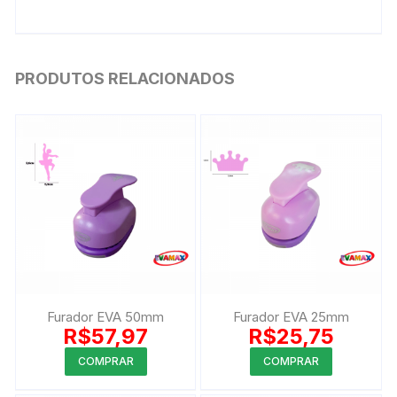
PRODUTOS RELACIONADOS
Furador EVA 50mm
Furador EVA 25mm
R$
57,97
R$
25,75
Este
Este
COMPRAR
COMPRAR
produto
produto