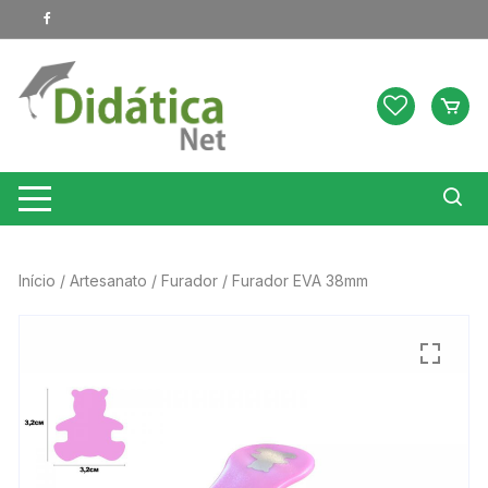
Pular
para
o
conteúdo
Início
/
Artesanato
/
Furador
/ Furador EVA 38mm