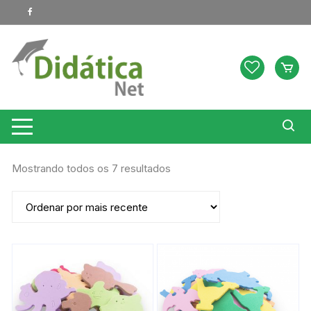
Pular
para
o
conteúdo
Classificado
Mostrando todos os 7 resultados
por
mais
recente